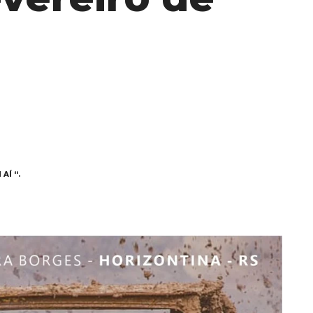
AÍ “.