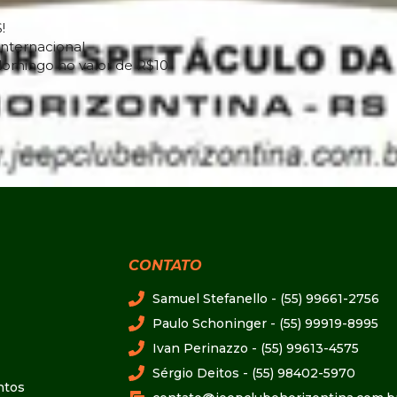
!
Internacional
omingo no valor de R$10
CONTATO
Samuel Stefanello - (55) 99661-2756
Paulo Schoninger - (55) 99919-8995
Ivan Perinazzo - (55) 99613-4575
Sérgio Deitos - (55) 98402-5970
ntos