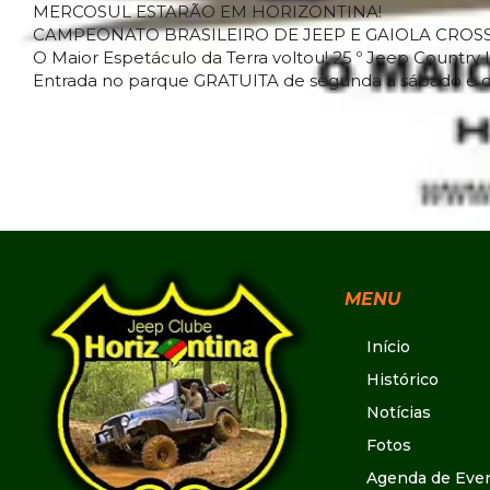
MERCOSUL ESTARÃO EM HORIZONTINA!
CAMPEONATO BRASILEIRO DE JEEP E GAIOLA CROSS
O Maior Espetáculo da Terra voltou! 25 º Jeep Country 
Entrada no parque GRATUITA de segunda a sábado e d
MENU
Início
Histórico
Notícias
Fotos
Agenda de Eve