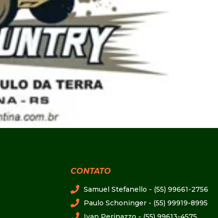
CONTATO
Samuel Stefanello - (55) 99661-2756
Paulo Schoninger - (55) 99919-8995
Ivan Perinazzo - (55) 99613-4575