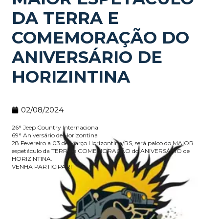
DA TERRA E
COMEMORAÇÃO DO
ANIVERSÁRIO DE
HORIZINTINA
02/08/2024
26° Jeep Country Internacional
69° Aniversário de Horizontina
28 Fevereiro a 03 de Março Horizontina/RS, será palco do MAIOR
espetáculo da TERRA e COMEMORAÇÃO do ANIVERSÁRIO de
HORIZINTINA.
VENHA PARTICIPAR!