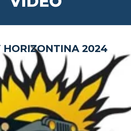
VÍDEO
 HORIZONTINA 2024