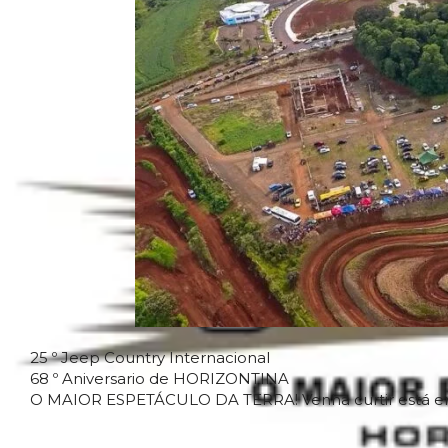
25 º Jeep Country Internacional
68 º Aniversario de HORIZONTINA
O MAIOR ESPETÁCULO DA TERRA! Venha curtir está e